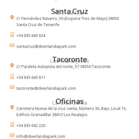
Santa Cruz
C.C. La Ola
C/ Fernández Navarro, 50 (Esquina Tres de Mayo) 38003
Santa Cruz de Tenerife
+34 635 643 624
santacruz@diverlandiapark.com
Tacoronte
Los Naranjeros
C/ Paralela Autopista del norte, 57 38350 Tacoronte
+34 635 643 611
tacoronte@diverlandiapark.com
Oficinas
La Cruz Santa
Carretera Nueva de la cruz santa, Número 36, Bajo, Local 15,
Edificio Granadillar 38413 Los Realejos
+34 635 642 220
info@diverlandiapark.com