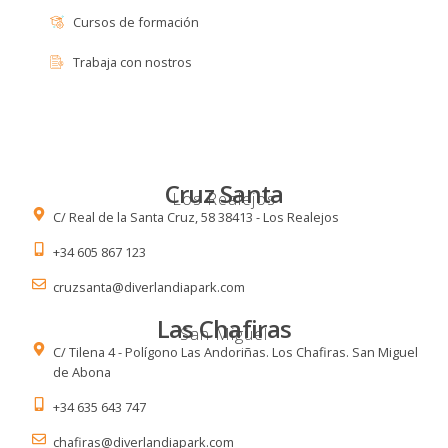
Cursos de formación
Trabaja con nostros
Cruz Santa
Los Realejos
C/ Real de la Santa Cruz, 58 38413 - Los Realejos
+34 605 867 123
cruzsanta@diverlandiapark.com
Las Chafiras
San Miguel
C/ Tilena 4 - Polígono Las Andoriñas. Los Chafiras. San Miguel
de Abona
+34 635 643 747
chafiras@diverlandiapark.com